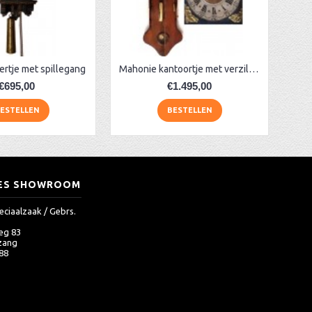
ertje met spillegang
Mahonie kantoortje met verziliverde cijferring
€695,00
€1.495,00
ESTELLEN
BESTELLEN
ES SHOWROOM
eciaalzaak / Gebrs.
eg 83
zang
 88