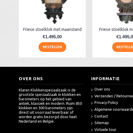
Hermle 22823-740352 Tellurium klok
AA Dubbelzijdige stationsklok industrieel
aa-AMS 45962 radio-controlled klok
Friese stoelklok met maanstand
Friese stoelklok m
€1.495,00
€1.495,
BESTELLEN
BESTELL
OVER ONS
INFORMATIE
Over ons
Klaren Klokkenspeciaalzaak is de
grootste speciaalzaak in klokken en
Verzenden / Retourne
barometers op het gebied van
Privacy Policy
antiek, klassiek en modern. Ruim 850
klokken en 300 barometers zijn
Algemene voorwaard
direct uit voorraad leverbaar of
Contact
worden gratis bezorgd door heel
Nederland en België.
Sitemap
Virtuele tour