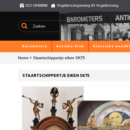
023-5848888
Vogelenzangseweg 83 Vogelenzang
Barometers
Antieke klok
Klassieke wandk
>
Home
Staartschippertje eiken SK75
STAARTSCHIPPERTJE EIKEN SK75