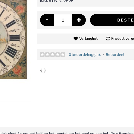
Excl. BTW: €409,09
-
+
BESTE
Verlanglijst
Product verge
0 beoordeling(en).
Beoordeel
•
lok slaat 1x om het half en het urental om het heel op een bel. De wijzerplaa