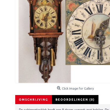
Click Image for Gallery
OMSCHRIJVING
BEOORDELINGEN (0)
De schippertjesklok heeft een 8-daags uurwerk met belslag. De k