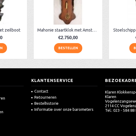
et zeilboot
Mahonie staartklok met Amsterdamse kap
Stoelschipp
00
€2.750,00
EN
BESTELLEN
B
KLANTENSERVICE
BEZOEKADR
Contact
Klaren Klokkensp
Klaren
Retourneren
ren
Vogelenzangsew
Bestelhistorie
2114 CC Vogelen
Informatie over onze barometers
Tel.: 023 - 584 88
en