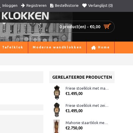
Registreren
Bestelhistorie
Verlanglijst (
0
)
Inloggen
0 product(en) - €0,00
Tafelklok
Moderne wandklokken
Home
GERELATEERDE PRODUCTEN
Friese stoelklok met maanstand
€1.495,00
Friese stoelklok met zeilboot
€1.495,00
Mahonie staartklok met Amsterdamse kap
€2.750,00