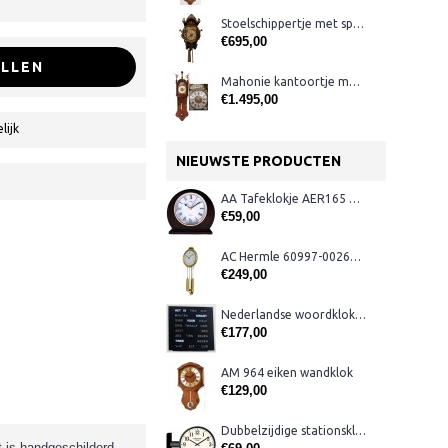
Stoelschippertje met spillegang
€695,00
LLEN
Mahonie kantoortje met verziliverde cijferring
€1.495,00
lijk
NIEUWSTE PRODUCTEN
AA Tafeklokje AER165 noten
€59,00
AC Hermle 60997-00261 wandklok
€249,00
Nederlandse woordklok zwart AMS 1265
€177,00
AM 964 eiken wandklok
€129,00
Dubbelzijdige stationsklok metaal 1879
t is handgeschilderd