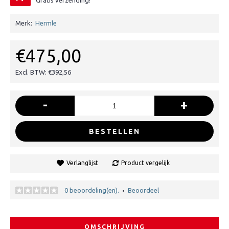
Gratis verzending!
Merk:
Hermle
€475,00
Excl. BTW: €392,56
-
+
BESTELLEN
Verlanglijst
Product vergelijk
0 beoordeling(en).
Beoordeel
•
OMSCHRIJVING