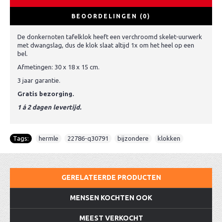
BEOORDELINGEN (0)
De donkernoten tafelklok heeft een verchroomd skelet-uurwerk
met dwangslag, dus de klok slaat altijd 1x om het heel op een
bel.
Afmetingen: 30 x 18 x 15 cm.
3 jaar garantie.
Gratis bezorging.
1 á 2 dagen levertijd.
Tags:
hermle
,
22786-q30791
,
bijzondere
,
klokken
GERELATEERDE PRODUCTEN
MENSEN KOCHTEN OOK
MEEST VERKOCHT