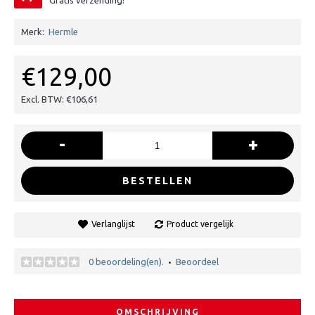
Gratis verzending!
Merk:
Hermle
€129,00
Excl. BTW: €106,61
-
+
BESTELLEN
Verlanglijst
Product vergelijk
0 beoordeling(en).
Beoordeel
•
OMSCHRIJVING