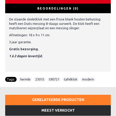
BEOORDELINGEN (0)
De staande skeletklok met een frisse blank houten behuizing
heeft een Duits messing 8-daags uurwerk. De klok heeft een
matzilveren wijzerplaat en een messing slinger.
Afmetingen: 18 x 9 x 11 cm.
3 jaar garantie.
Gratis bezorging.
1 á 2 dagen levertijd.
Tags:
hermle
,
23015
,
t90721
,
tafelklok
,
modern
GERELATEERDE PRODUCTEN
MEEST VERKOCHT