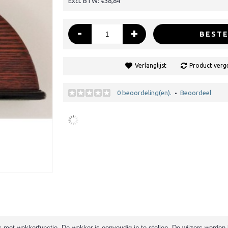
Excl. BTW: €38,84
-
+
BESTE
Verlanglijst
Product verge
0 beoordeling(en).
Beoordeel
•
rk met wekkerfunctie. De wekker is eenvoudig in te stellen. De wijzers worde