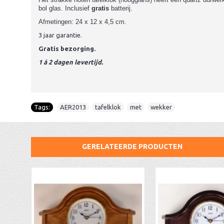
bol glas. Inclusief
gratis
batterij.
Afmetingen: 24 x 12 x 4,5 cm.
3 jaar garantie.
Gratis bezorging.
1 á 2 dagen levertijd.
Tags:
AER2013
,
tafelklok
,
met
,
wekker
GERELATEERDE PRODUCTEN