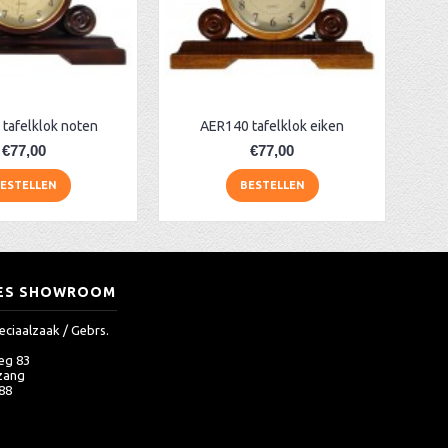
tafelklok noten
AER140 tafelklok eiken
€77,00
€77,00
ESTELLEN
BESTELLEN
ES SHOWROOM
eciaalzaak / Gebrs.
eg 83
zang
 88