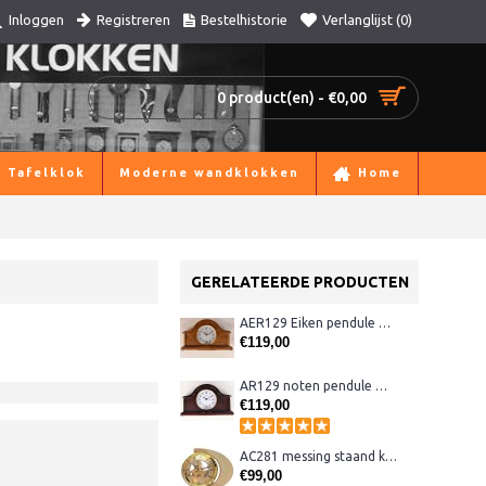
Registreren
Bestelhistorie
Verlanglijst (
0
)
Inloggen
0 product(en) - €0,00
Tafelklok
Moderne wandklokken
Home
GERELATEERDE PRODUCTEN
AER129 Eiken pendule met Westminster
€119,00
AR129 noten pendule met Westminster
€119,00
AC281 messing staand klokje
€99,00