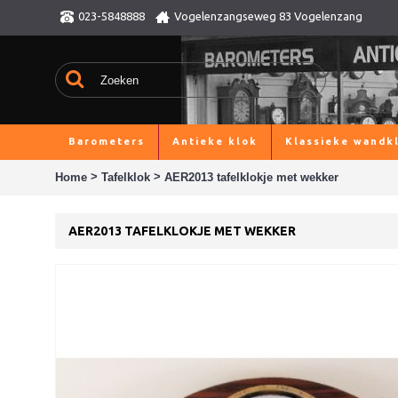
023-5848888
Vogelenzangseweg 83 Vogelenzang
Barometers
Antieke klok
Klassieke wandk
>
>
Home
Tafelklok
AER2013 tafelklokje met wekker
AER2013 TAFELKLOKJE MET WEKKER