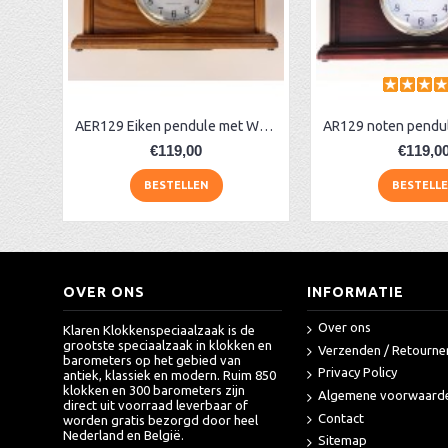
AA Dubbelzijdige stationsklok industrieel
aa-AMS 45962 radio-controlled klok
AER129 Eiken pendule met Westminster
€119,00
€119,0
BESTELLEN
BESTELL
OVER ONS
INFORMATIE
Over ons
Klaren Klokkenspeciaalzaak is de
grootste speciaalzaak in klokken en
Verzenden / Retourne
barometers op het gebied van
Privacy Policy
antiek, klassiek en modern. Ruim 850
klokken en 300 barometers zijn
Algemene voorwaard
direct uit voorraad leverbaar of
Contact
worden gratis bezorgd door heel
Nederland en België.
Sitemap