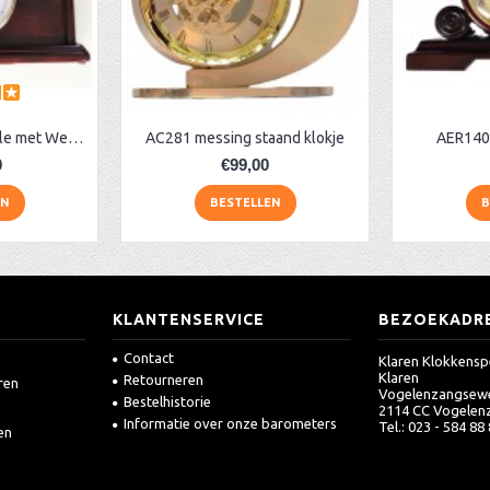
AR129 noten pendule met Westminster
AC281 messing staand klokje
AER140 
0
€99,00
EN
BESTELLEN
B
KLANTENSERVICE
BEZOEKADR
Contact
Klaren Klokkensp
Klaren
Retourneren
ren
Vogelenzangsew
Bestelhistorie
2114 CC Vogelen
Informatie over onze barometers
Tel.: 023 - 584 88
en