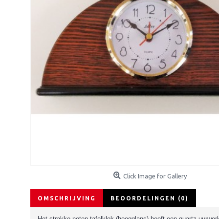
Click Image for Gallery
OMSCHRIJVING
BEOORDELINGEN (0)
Het strakke noten tafelklok (hoogglans) heeft een quartz uurwe