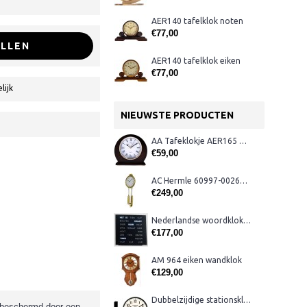
AER140 tafelklok noten
€77,00
LLEN
AER140 tafelklok eiken
€77,00
lijk
NIEUWSTE PRODUCTEN
AA Tafeklokje AER165 noten
€59,00
AC Hermle 60997-00261 wandklok
€249,00
Nederlandse woordklok zwart AMS 1265
€177,00
AM 964 eiken wandklok
€129,00
Dubbelzijdige stationsklok metaal 1879
n beschermd door een