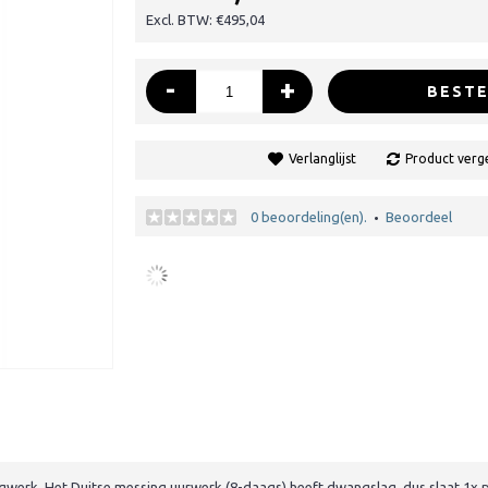
Excl. BTW: €495,04
-
+
BESTE
Verlanglijst
Product verge
0 beoordeling(en).
Beoordeel
•
egwerk. Het Duitse messing uurwerk (8-daags) heeft dwangslag, dus slaat 1x p