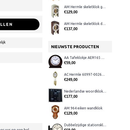
AM Hermle skeletklok grijs
€129,00
AM Hermle skeletklok donker noten
LLEN
€137,00
lijk
NIEUWSTE PRODUCTEN
AA Tafeklokje AER165 noten
€59,00
AC Hermle 60997-00261 wandklok
€249,00
Nederlandse woordklok zwart AMS 1265
€177,00
AM 964 eiken wandklok
€129,00
Dubbelzijdige stationsklok metaal 1879
er uur op een bel.