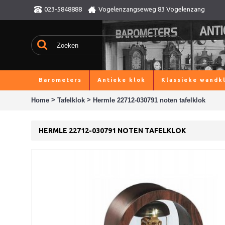
023-5848888
Vogelenzangseweg 83 Vogelenzang
Barometers
Antieke klok
Klassieke wandk
>
>
Home
Tafelklok
Hermle 22712-030791 noten tafelklok
HERMLE 22712-030791 NOTEN TAFELKLOK