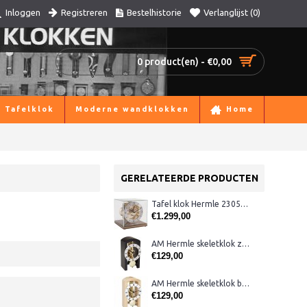
Registreren
Bestelhistorie
Verlanglijst (
0
)
Inloggen
0 product(en) - €0,00
Tafelklok
Moderne wandklokken
Home
GERELATEERDE PRODUCTEN
Tafel klok Hermle 23052-03040 noten
€1.299,00
AM Hermle skeletklok zwart
€129,00
AM Hermle skeletklok blank hout
€129,00