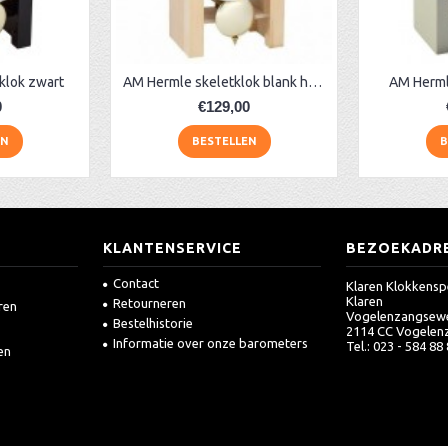
klok zwart
AM Hermle skeletklok blank hout
AM Hermle
0
€129,00
EN
BESTELLEN
B
KLANTENSERVICE
BEZOEKADR
Contact
Klaren Klokkensp
Klaren
Retourneren
ren
Vogelenzangsew
Bestelhistorie
2114 CC Vogelen
Informatie over onze barometers
Tel.: 023 - 584 88
en