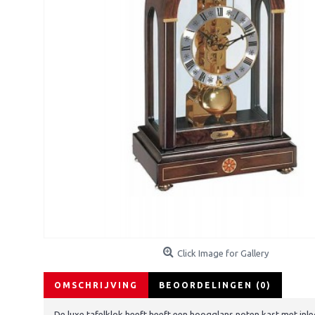
Click Image for Gallery
OMSCHRIJVING
BEOORDELINGEN (0)
De luxe tafelklok heeft heeft een hoogglans noten kast met inl