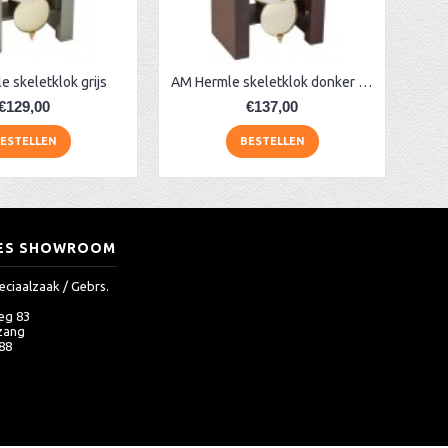
 skeletklok grijs
AM Hermle skeletklok donker noten
€129,00
€137,00
ESTELLEN
BESTELLEN
ES SHOWROOM
eciaalzaak / Gebrs.
eg 83
zang
 88