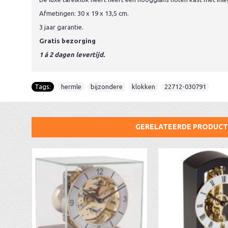
Afmetingen: 30 x 19 x 13,5 cm.
3 jaar garantie.
Gratis bezorging
1 á 2 dagen levertijd.
Tags:
hermle
,
bijzondere
,
klokken
,
22712-030791
GERELATEERDE PRODUC
AA Dubbelzijdige stationsklok industrieel
aa-AMS 45962 radio-controlled klok