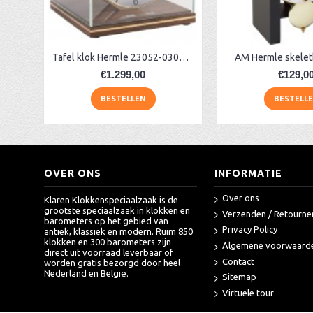
Tafel klok Hermle 23052-03040 noten
AM Hermle skelet
€1.299,00
€129,0
BESTELLEN
BESTELL
OVER ONS
INFORMATIE
Over ons
Klaren Klokkenspeciaalzaak is de
grootste speciaalzaak in klokken en
Verzenden / Retourne
barometers op het gebied van
Privacy Policy
antiek, klassiek en modern. Ruim 850
klokken en 300 barometers zijn
Algemene voorwaard
direct uit voorraad leverbaar of
Contact
worden gratis bezorgd door heel
Nederland en België.
Sitemap
Virtuele tour