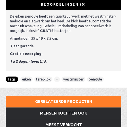
BEOORDELINGEN (0)
De eiken pendule heeft een quartzuurwerk met het westminster-
melodie en slagwerk om het heel. De klok heeft automatische
nacht-uitschakeling. Gehele uitschakeling van het speelwerk is
mogelijk. Inclusief
GRATIS
batterijen.
Afmetingen: 39 x 19 x 7,5 cm.
3 jaar garantie.
Gratis bezorging.
1 á 2 dagen levertijd.
Tags:
eiken
,
tafelklok
,
+
,
westminster
,
pendule
GERELATEERDE PRODUCTEN
MENSEN KOCHTEN OOK
MEEST VERKOCHT