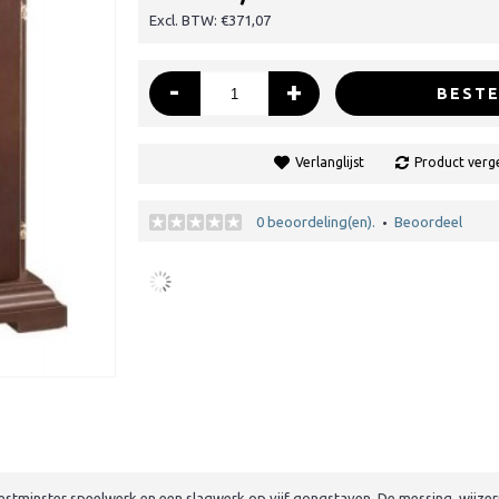
Excl. BTW: €371,07
-
+
BESTE
Verlanglijst
Product verge
0 beoordeling(en).
Beoordeel
•
stminster speelwerk en een slagwerk op vijf gongstaven. De messing wijzer