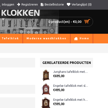
Registreren
Bestelhistorie
Verlanglijst (
0
)
Inloggen
0 product(en) - €0,00
Tafelklok
Moderne wandklokken
Home
GERELATEERDE PRODUCTEN
Junghans tafelklok met handvat
€695,00
Engelse tafelklok met slagwerk
€495,00
Engelse tafelklok met handvat en eikels
€595,00