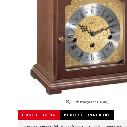
Click Image for Gallery
OMSCHRIJVING
BEOORDELINGEN (0)
De noten houten tafelklok heeft een Duits week-uurwerk met we