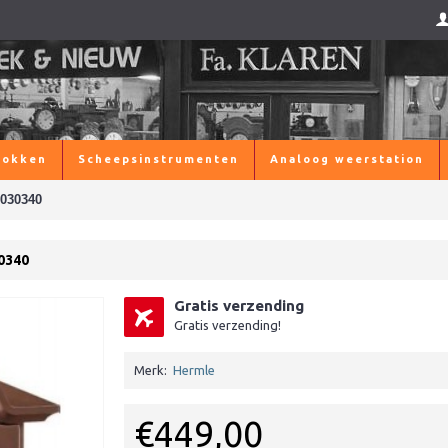
lokken
Scheepsinstrumenten
Analoog weerstation
-030340
0340
Gratis verzending
Gratis verzending!
Merk:
Hermle
€449,00