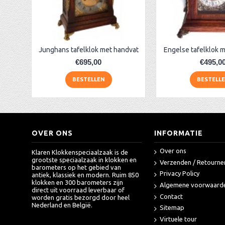
AA Dubbelzijdige stationsklok industrieel
aa-AMS 45962 radio-controlled klok
AER19B noten tafelklok + slagwerk
Junghans tafelklok met handvat
Engelse tafelklok 
€695,00
€495,0
BESTELLEN
BESTELL
OVER ONS
INFORMATIE
Over ons
Klaren Klokkenspeciaalzaak is de
grootste speciaalzaak in klokken en
Verzenden / Retourne
barometers op het gebied van
Privacy Policy
antiek, klassiek en modern. Ruim 850
klokken en 300 barometers zijn
Algemene voorwaard
direct uit voorraad leverbaar of
Contact
worden gratis bezorgd door heel
Nederland en België.
Sitemap
Virtuele tour