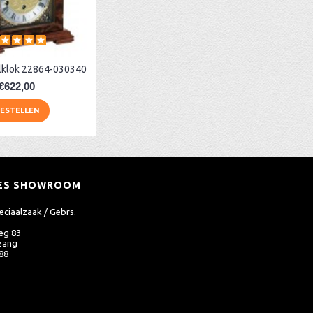
lklok 22864-030340
€622,00
ESTELLEN
ES SHOWROOM
eciaalzaak / Gebrs.
eg 83
zang
 88