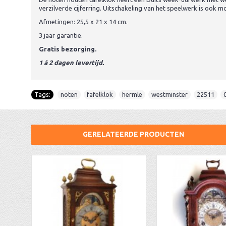
verzilverde cijferring. Uitschakeling van het speelwerk is ook mo
Afmetingen: 25,5 x 21 x 14 cm.
3 jaar garantie.
Gratis bezorging.
1 á 2 dagen levertijd.
Tags:
noten
,
fafelklok
,
hermle
,
westminster
,
22511
,
GERELATEERDE PRODUCTEN