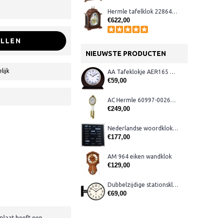
Hermle tafelklok 22864-030340
€622,00
LLEN
NIEUWSTE PRODUCTEN
lijk
AA Tafeklokje AER165 noten
€59,00
AC Hermle 60997-00261 wandklok
€249,00
Nederlandse woordklok zwart AMS 1265
€177,00
AM 964 eiken wandklok
€129,00
Dubbelzijdige stationsklok metaal 1879
€69,00
plaat heeft een