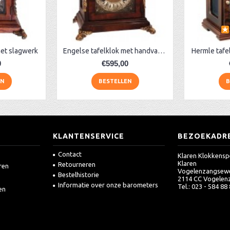
met slagwerk
Engelse tafelklok met handvat en eikels
Hermle tafe
0
€595,00
EN
BESTELLEN
B
KLANTENSERVICE
BEZOEKADR
Contact
Klaren Klokkensp
Klaren
Retourneren
ren
Vogelenzangsew
Bestelhistorie
2114 CC Vogelen
Informatie over onze barometers
Tel.: 023 - 584 88
en