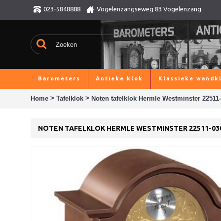
023-5848888
Vogelenzangseweg 83 Vogelenzang
Barometers
Antieke klok
Klassieke wandk
>
>
Home
Tafelklok
Noten tafelklok Hermle Westminster 22511
NOTEN TAFELKLOK HERMLE WESTMINSTER 22511-03