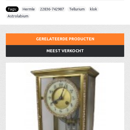
Tags:
Hermle
,
22836-742987
,
Tellurium
,
klok
,
Astrolabium
GERELATEERDE PRODUCTEN
MEEST VERKOCHT