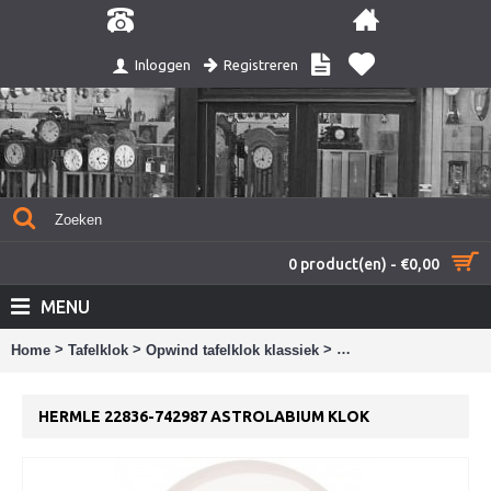
Registreren
Inloggen
0 product(en) - €0,00
MENU
>
>
>
Home
Tafelklok
Opwind tafelklok klassiek
Hermle 22836-742987 A
HERMLE 22836-742987 ASTROLABIUM KLOK