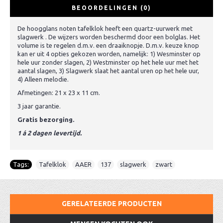
BEOORDELINGEN (0)
De hoogglans noten tafelklok heeft een quartz-uurwerk met
slagwerk . De wijzers worden beschermd door een bolglas. Het
volume is te regelen d.m.v. een draaiknopje. D.m.v. keuze knop
kan er uit 4 opties gekozen worden, namelijk: 1) Wesminster op
hele uur zonder slagen, 2) Westminster op het hele uur met het
aantal slagen, 3) Slagwerk slaat het aantal uren op het hele uur,
4) Alleen melodie.
Afmetingen: 21 x 23 x 11 cm.
3 jaar garantie.
Gratis bezorging.
1 á 2 dagen levertijd.
Tags:
Tafelklok
,
AAER
,
137
,
slagwerk
,
zwart
GERELATEERDE PRODUCTEN