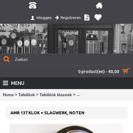
Registreren
Inloggen
0 product(en) - €0,00
MENU
>
>
>
Home
Tafelklok
Tafelklok klassiek
AMR 137 Klok + slagwerk, not
AMR 137 KLOK + SLAGWERK, NOTEN