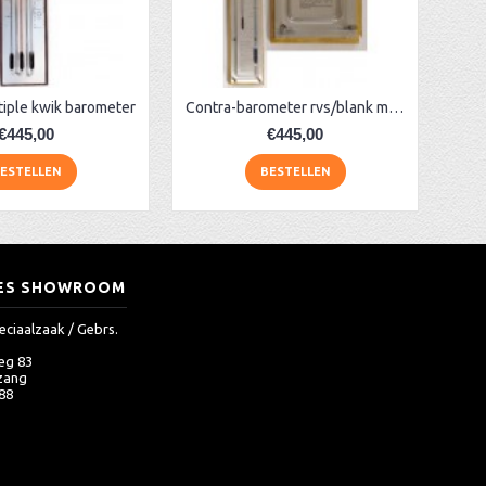
tiple kwik barometer
Contra-barometer rvs/blank met glas ervoor
€445,00
€445,00
ESTELLEN
BESTELLEN
ES SHOWROOM
eciaalzaak / Gebrs.
eg 83
zang
 88