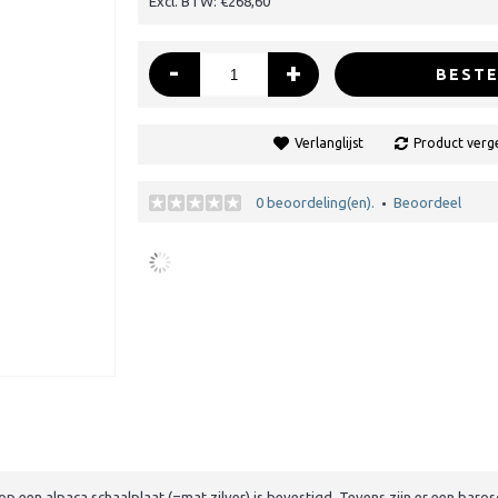
Excl. BTW: €268,60
-
+
BESTE
Verlanglijst
Product verge
0 beoordeling(en).
Beoordeel
•
 een alpaca schaalplaat (=mat zilver) is bevestigd. Tevens zijn er een baro