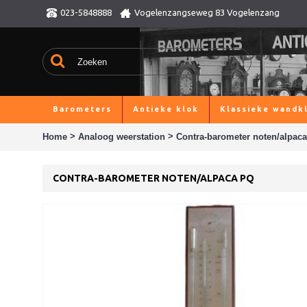
023-5848888
Vogelenzangseweg 83 Vogelenzang
Barometers
Antieke klok
Klassieke wandk
>
>
Home
Analoog weerstation
Contra-barometer noten/alpac
CONTRA-BAROMETER NOTEN/ALPACA PQ