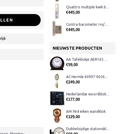
Quattro multiple kwik barometer
€445,00
LLEN
Contra-barometer rvs/blank met glas ervoor
€445,00
lijk
NIEUWSTE PRODUCTEN
AA Tafeklokje AER165 noten
€59,00
AC Hermle 60997-00261 wandklok
€249,00
Nederlandse woordklok zwart AMS 1265
€177,00
AM 964 eiken wandklok
€129,00
Dubbelzijdige stationsklok metaal 1879
scoop, thermo-