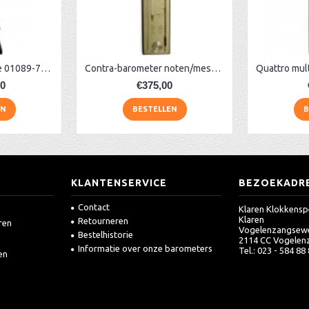
Staande klok Hermle 01089-740461
Contra-barometer noten/messing breed
Quattro mul
00
€375,00
EN
BESTELLEN
B
KLANTENSERVICE
BEZOEKADR
Contact
Klaren Klokkensp
Klaren
Retourneren
ren
Vogelenzangsew
Bestelhistorie
2114 CC Vogelen
Informatie over onze barometers
Tel.: 023 - 584 88
en