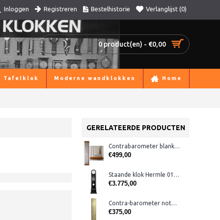
Registreren
Bestelhistorie
Verlanglijst (
0
)
Inloggen
0 product(en) - €0,00
Tafelklok
Moderne wandklokken
Home
GERELATEERDE PRODUCTEN
Contrabarometer blankeiken K126
€499,00
Staande klok Hermle 01089-740461
€3.775,00
Contra-barometer noten/messing breed
€375,00