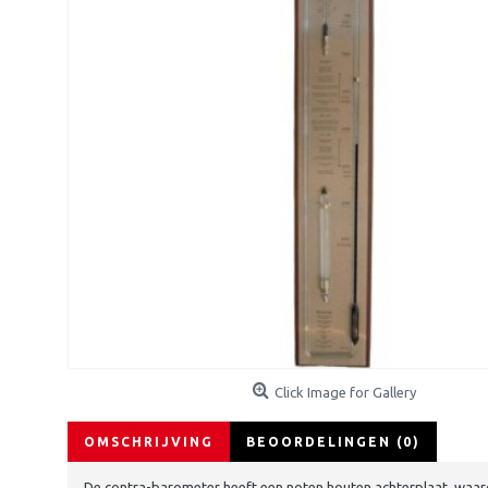
Click Image for Gallery
OMSCHRIJVING
BEOORDELINGEN (0)
De contra-barometer heeft een noten houten achterplaat, waarop