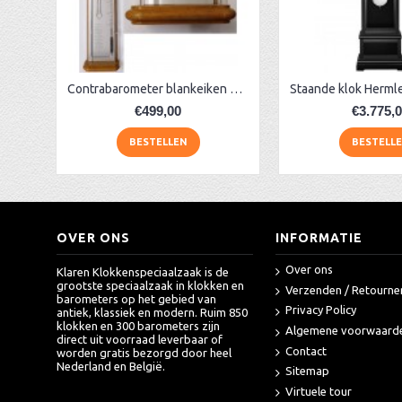
Contra-barometer mahonie/rvs breed
AA Dubbelzijdige stationsklok industrieel
aa-AMS 45962 radio-controlled klok
Contrabarometer blankeiken K126
€499,00
€3.775,
BESTELLEN
BESTELL
OVER ONS
INFORMATIE
Over ons
Klaren Klokkenspeciaalzaak is de
grootste speciaalzaak in klokken en
Verzenden / Retourne
barometers op het gebied van
Privacy Policy
antiek, klassiek en modern. Ruim 850
klokken en 300 barometers zijn
Algemene voorwaard
direct uit voorraad leverbaar of
Contact
worden gratis bezorgd door heel
Nederland en België.
Sitemap
Virtuele tour