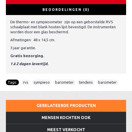
BEOORDELINGEN (0)
De thermo- en sympiesometer zijn op een geborstelde RVS
schaalplaat met blank houten lijst bevestigd. De instrumenten
worden door een glas beschermd.
Afmetingen: 48 x 14,5 cm.
3 jaar garantie.
Gratis bezorging.
1 á 2 dagen levertijd.
Tags:
rvs
,
sympieso
,
barometer
,
tendens
,
barometer
GERELATEERDE PRODUCTEN
MENSEN KOCHTEN OOK
MEEST VERKOCHT