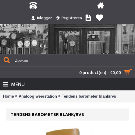
Registreren
Inloggen
0 product(en) - €0,00
MENU
>
>
Home
Analoog weerstation
Tendens barometer blank/rvs
TENDENS BAROMETER BLANK/RVS