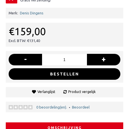
Gratis verzending!
Merk:
Denis Dingens
€159,00
Excl. BTW: €131,40
-
+
BESTELLEN
Verlanglijst
Product vergelijk
0 beoordeling(en).
Beoordeel
•
OMSCHRIJVING