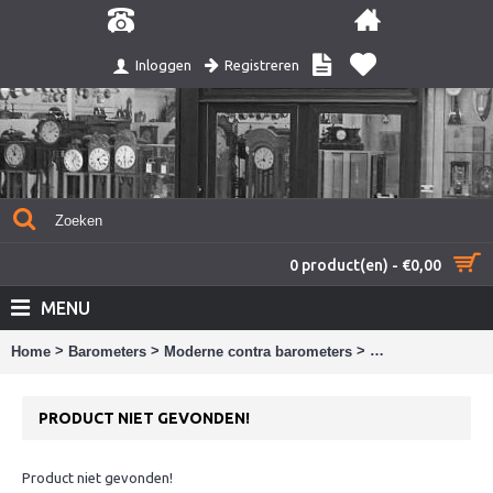
Registreren
Inloggen
0 product(en) - €0,00
MENU
>
>
>
Home
Barometers
Moderne contra barometers
Product niet gev
PRODUCT NIET GEVONDEN!
Product niet gevonden!