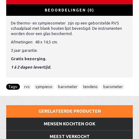
BEOORDELINGEN (0)
De thermo- en sympiesometer zijn op een geborstelde RVS
schaalplaat met blank houten lijst bevestigd. De instrumenten
worden door een glas beschermd.
Afmetingen: 48 x 14,5 cm.
3 jaar garantie.
Gratis bezorging.
1 á 2 dagen levertijd.
Tags:
rvs
,
sympieso
,
barometer
,
tendens
,
barometer
GERELATEERDE PRODUCTEN
MENSEN KOCHTEN OOK
MEEST VERKOCHT