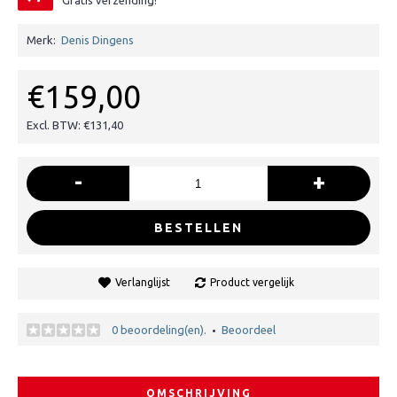
Gratis verzending!
Merk:
Denis Dingens
€159,00
Excl. BTW: €131,40
-
+
BESTELLEN
Verlanglijst
Product vergelijk
0 beoordeling(en).
Beoordeel
•
OMSCHRIJVING