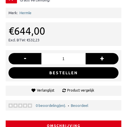
Gratis verzending!
Merk:
Hermle
€644,00
Excl. BTW: €532,23
-
+
BESTELLEN
Verlanglijst
Product vergelijk
0 beoordeling(en).
Beoordeel
•
OMSCHRIJVING