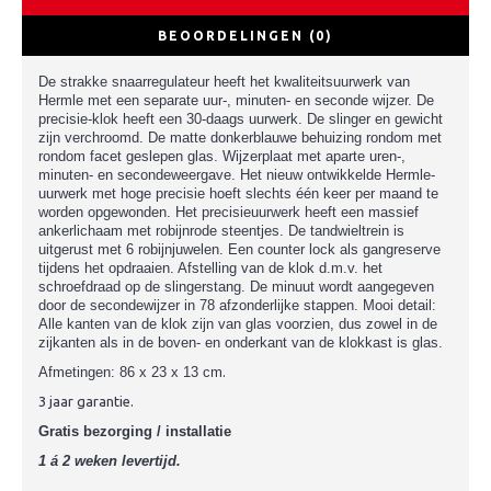
BEOORDELINGEN (0)
De strakke snaarregulateur heeft het kwaliteitsuurwerk van
Hermle met een separate uur-, minuten- en seconde wijzer. De
precisie-klok heeft een 30-daags uurwerk. De slinger en gewicht
zijn verchroomd. De matte donkerblauwe behuizing rondom met
rondom facet geslepen glas. Wijzerplaat met aparte uren-,
minuten- en secondeweergave. Het nieuw ontwikkelde Hermle-
uurwerk met hoge precisie hoeft slechts één keer per maand te
worden opgewonden. Het precisieuurwerk heeft een massief
ankerlichaam met robijnrode steentjes. De tandwieltrein is
uitgerust met 6 robijnjuwelen. Een counter lock als gangreserve
tijdens het opdraaien. Afstelling van de klok d.m.v. het
schroefdraad op de slingerstang. De minuut wordt aangegeven
door de secondewijzer in 78 afzonderlijke stappen.
Mooi detail:
Alle kanten van de klok zijn van glas voorzien, dus zowel in de
zijkanten als in de boven- en onderkant van de klokkast is glas.
Afmetingen:
86 x 23 x 13 cm
.
3 jaar garantie.
Gratis bezorging / installatie
1 á 2 weken levertijd.