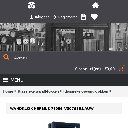
Registreren
Inloggen
0 product(en) - €0,00
MENU
>
>
>
Home
Klassieke wandklokken
Klassieke opwindklokken
Wandklo
WANDKLOK HERMLE 71006-V30761 BLAUW