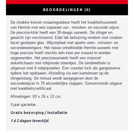
BEOORDELINGEN (0)
De strakke kersen snaarregulateur heeft het kwaliteitsuurwerk
van Hermle met een separate uur-, minuten- en seconde wijzer.
De precisie-klok heeft een 30-daags uurwerk. De slinger en
gewicht zijn verchroomd. Edel lak behuizing rondom met rondom
facet geslepen glas. Wijzerplaat met aparte uren-, minuten- en
secondeweergave. Het nieuw ontwikkelde Hermle-uurwerk met
hoge precisie hoeft slechts één keer per maand te worden
opgewonden. Het precisieuurwerk heeft een massief
ankerlichaam met robijnrode steentjes. De tandwieltrein is
uitgerust met 6 robijnjuwelen. Een counter lock als gangreserve
tijdens het opdraaien. Afstelling via een kartelmoer op de
slingerstang. De minuut wordt aangegeven door de
secondewijzer in 78 afzonderlijke stappen. Genummerde uitgave
met kwaliteitscertificaat.
Afmetingen: 93 x 26 x 13 cm.
3 jaar garantie.
Gratis bezorging / installatie
1 á 2 dagen levertijd.