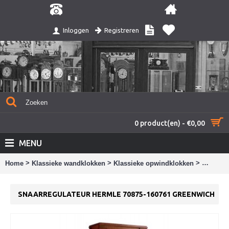
Registreren
Inloggen
0 product(en) - €0,00
MENU
>
>
>
Home
Klassieke wandklokken
Klassieke opwindklokken
Snaarre
SNAARREGULATEUR HERMLE 70875-160761 GREENWICH