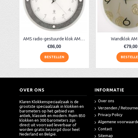
Wandklok natuursteen AM 49525
Chromen klok met draaiende tandwielen CB71
Wand klok AM 45834 radio-gestuurd
AA Dubbelzijdige stationsklok industrieel
aa-AMS 45962 radio-controlled klok
AMS radio-gestuurde klok AM 45566
Wandklok AM
€86,00
€79,00
BESTELLEN
BESTELL
OVER ONS
INFORMATIE
Over ons
Klaren Klokkenspeciaalzaak is de
grootste speciaalzaak in klokken en
Verzenden / Retourne
barometers op het gebied van
Privacy Policy
antiek, klassiek en modern. Ruim 850
klokken en 300 barometers zijn
Algemene voorwaard
direct uit voorraad leverbaar of
Contact
worden gratis bezorgd door heel
Nederland en België.
Sitemap