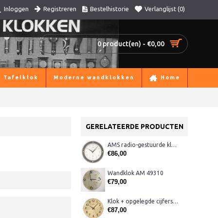
Registreren
Bestelhistorie
Verlanglijst (
0
)
Inloggen
0 product(en) - €0,00
Tafelklok
Moderne wandklokken
Home
GERELATEERDE PRODUCTEN
AMS radio-gestuurde klok AM 45566
€86,00
Wandklok AM 49310
€79,00
Klok + opgelegde cijfers AM 45974, matmessing
€87,00