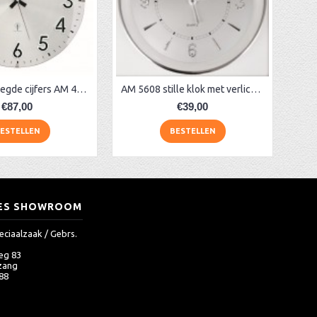
Klok + opgelegde cijfers AM 45973, matchroom
AM 5608 stille klok met verlichting
€87,00
€39,00
ESTELLEN
BESTELLEN
ES SHOWROOM
eciaalzaak / Gebrs.
eg 83
zang
 88