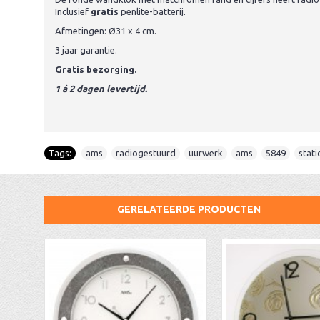
Inclusief
gratis
penlite-batterij.
Afmetingen: Ø31 x 4 cm.
3 jaar garantie.
Gratis bezorging.
1 á 2 dagen levertijd.
Tags:
ams
,
radiogestuurd
,
uurwerk
,
ams
,
5849
,
stati
GERELATEERDE PRODUCTEN