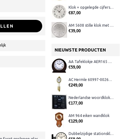
Klok + opgelegde cijfers AM 45973, matchroom
€87,00
AM 5608 stille klok met verlichting
LLEN
€39,00
lijk
NIEUWSTE PRODUCTEN
AA Tafeklokje AER165 noten
€59,00
AC Hermle 60997-00261 wandklok
€249,00
Nederlandse woordklok zwart AMS 1265
€177,00
AM 964 eiken wandklok
€129,00
Dubbelzijdige stationsklok metaal 1879
 facet geslepen glas.