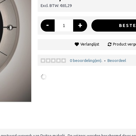
Excl. BTW: €65,29
-
+
BESTE
Verlanglijst
Product verge
0 beoordeling(en).
Beoordeel
•
 gestuurd uurwerk van Duitse makelij. De wijzers worden beschermd door een