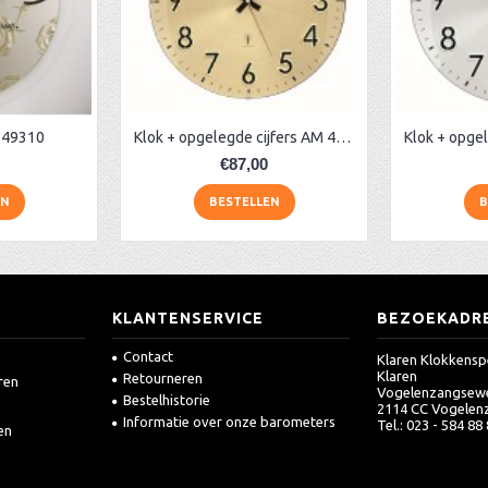
 49310
Klok + opgelegde cijfers AM 45974, matmessing
€87,00
EN
BESTELLEN
B
KLANTENSERVICE
BEZOEKADR
Contact
Klaren Klokkensp
Klaren
Retourneren
ren
Vogelenzangsew
Bestelhistorie
2114 CC Vogelen
Informatie over onze barometers
Tel.: 023 - 584 88
en