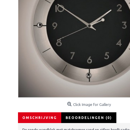
Click Image for Gallery
OMSCHRIJVING
BEOORDELINGEN (0)
De ronde wandklok met matchromen rand en cijfers heeft radio