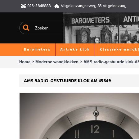
023-5848888
Vogelenzangseweg 83 Vogelenzang
Barometers
Antieke klok
Klassieke wandk
>
>
Home
Moderne wandklokken
AMS radio-gestuurde klok A
AMS RADIO-GESTUURDE KLOK AM 45849