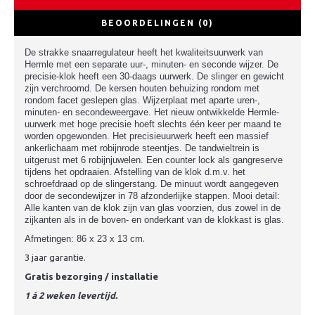
BEOORDELINGEN (0)
De strakke snaarregulateur heeft het kwaliteitsuurwerk van
Hermle met een separate uur-, minuten- en seconde wijzer. De
precisie-klok heeft een 30-daags uurwerk. De slinger en gewicht
zijn verchroomd. De kersen houten behuizing rondom met
rondom facet geslepen glas. Wijzerplaat met aparte uren-,
minuten- en secondeweergave. Het nieuw ontwikkelde Hermle-
uurwerk met hoge precisie hoeft slechts één keer per maand te
worden opgewonden. Het precisieuurwerk heeft een massief
ankerlichaam met robijnrode steentjes. De tandwieltrein is
uitgerust met 6 robijnjuwelen. Een counter lock als gangreserve
tijdens het opdraaien. Afstelling van de klok d.m.v. het
schroefdraad op de slingerstang. De minuut wordt aangegeven
door de secondewijzer in 78 afzonderlijke stappen.
Mooi detail:
Alle kanten van de klok zijn van glas voorzien, dus zowel in de
zijkanten als in de boven- en onderkant van de klokkast is glas.
Afmetingen:
86 x 23 x 13 cm
.
3 jaar garantie.
Gratis bezorging / installatie
1 á 2 weken levertijd.