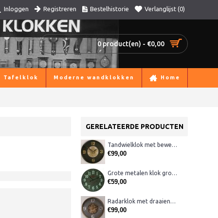
Registreren
Bestelhistorie
Verlanglijst (
0
)
Inloggen
0 product(en) - €0,00
Tafelklok
Moderne wandklokken
Home
GERELATEERDE PRODUCTEN
Tandwielklok met beweging in de wijzerplaat
€99,00
Grote metalen klok groen CB10
€59,00
Radarklok met draaiende raderen
€99,00