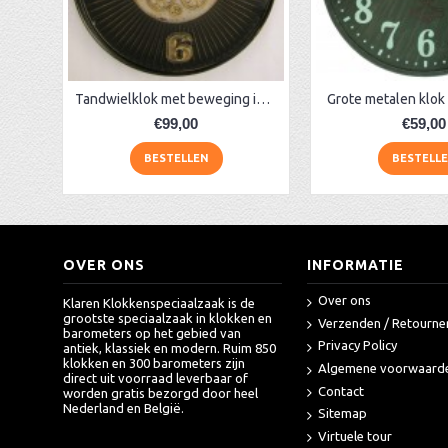
AA Dubbelzijdige stationsklok industrieel
aa-AMS 45962 radio-controlled klok
Tandwielklok met beweging in de wijzerplaat
Grote metalen klok
€99,00
€59,00
BESTELLEN
BESTELL
OVER ONS
INFORMATIE
Over ons
Klaren Klokkenspeciaalzaak is de
grootste speciaalzaak in klokken en
Verzenden / Retourne
barometers op het gebied van
Privacy Policy
antiek, klassiek en modern. Ruim 850
klokken en 300 barometers zijn
Algemene voorwaard
direct uit voorraad leverbaar of
Contact
worden gratis bezorgd door heel
Nederland en België.
Sitemap
Virtuele tour