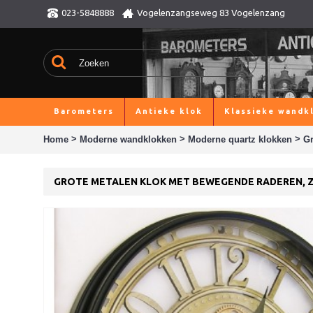
023-5848888
Vogelenzangseweg 83 Vogelenzang
Barometers
Antieke klok
Klassieke wandk
>
>
>
Home
Moderne wandklokken
Moderne quartz klokken
Gr
GROTE METALEN KLOK MET BEWEGENDE RADEREN, 