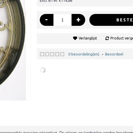
Excl. BTW: €114,88
-
+
BESTE
Verlanglijst
Product verge
0 beoordeling(en).
Beoordeel
•
 opengewerkte messing wijzerplaat. De wijzers en tandwielen worden bescher