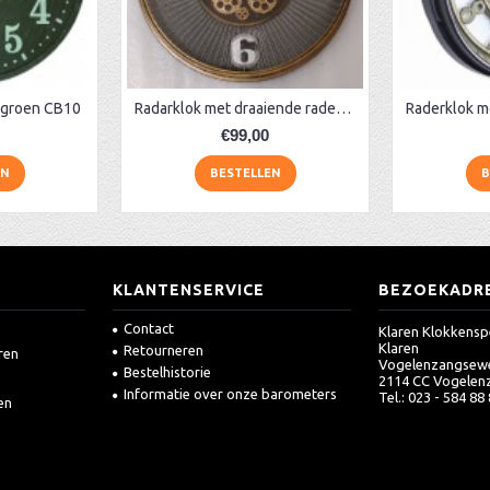
 groen CB10
Radarklok met draaiende raderen
€99,00
EN
BESTELLEN
B
KLANTENSERVICE
BEZOEKADR
Contact
Klaren Klokkensp
Klaren
Retourneren
ren
Vogelenzangsew
Bestelhistorie
2114 CC Vogelen
Informatie over onze barometers
Tel.: 023 - 584 88
en