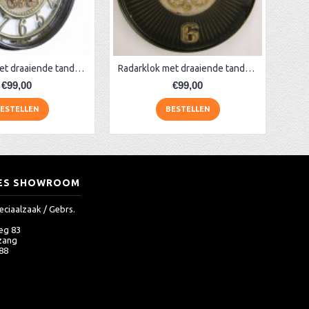
Raderklok met draaiende tandwielen 46 cm
Radarklok met draaiende tandwielen zwart
€99,00
€99,00
ESTELLEN
BESTELLEN
ES SHOWROOM
eciaalzaak / Gebrs.
eg 83
zang
 88