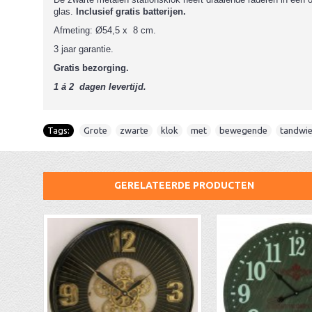
glas.
Inclusief gratis batterijen.
Afmeting: Ø54,5 x 8 cm.
3 jaar garantie.
Gratis bezorging.
1 á 2 dagen levertijd.
Tags:
Grote
,
zwarte
,
klok
,
met
,
bewegende
,
tandwie
GERELATEERDE PRODUCTEN