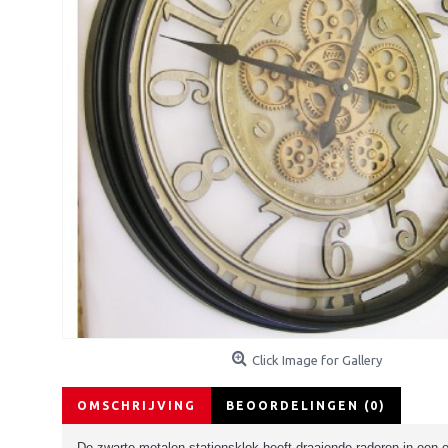
Click Image for Gallery
OMSCHRIJVING
BEOORDELINGEN (0)
De zwarte metalen stationsklok heeft draaiende raderen in een