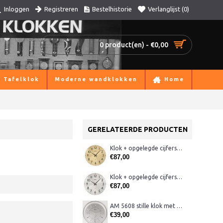
Registreren
Bestelhistorie
Verlanglijst (
0
)
Inloggen
0 product(en) - €0,00
Tafelklok
Moderne wandklokken
Home
GERELATEERDE PRODUCTEN
Klok + opgelegde cijfers AM 45974, matmessing
€87,00
Klok + opgelegde cijfers AM 45973, matchroom
€87,00
AM 5608 stille klok met verlichting
€39,00