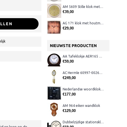
AM 5609 Stille klok met verlichting
€39,00
AG 171 klok met houtmotief en gebogen glas
LLEN
€29,00
lijk
NIEUWSTE PRODUCTEN
AA Tafeklokje AER165 noten
€59,00
AC Hermle 60997-00261 wandklok
€249,00
Nederlandse woordklok zwart AMS 1265
€177,00
AM 964 eiken wandklok
€129,00
Dubbelzijdige stationsklok metaal 1879
ijd en loop op de