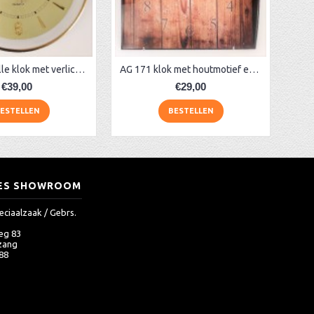
AM 5609 Stille klok met verlichting
AG 171 klok met houtmotief en gebogen glas
€39,00
€29,00
ESTELLEN
BESTELLEN
ES SHOWROOM
eciaalzaak / Gebrs.
eg 83
zang
 88