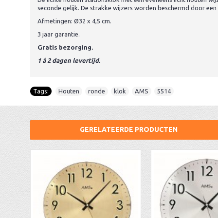
seconde gelijk. De strakke wijzers worden beschermd door een g
Afmetingen: Ø32 x 4,5 cm.
3 jaar garantie.
Gratis bezorging.
1 á 2 dagen levertijd.
Tags:
Houten
,
ronde
,
klok
,
AMS
,
5514
GERELATEERDE PRODUCTEN