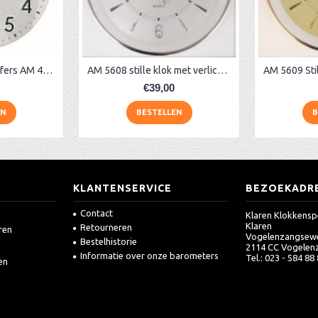
Klok + opgelegde cijfers AM 45973, matchroom
AM 5608 stille klok met verlichting
€39,00
EN
BESTELLEN
B
KLANTENSERVICE
BEZOEKADR
Contact
Klaren Klokkensp
Klaren
Retourneren
ren
Vogelenzangsew
Bestelhistorie
2114 CC Vogelen
Informatie over onze barometers
Tel.: 023 - 584 88
en