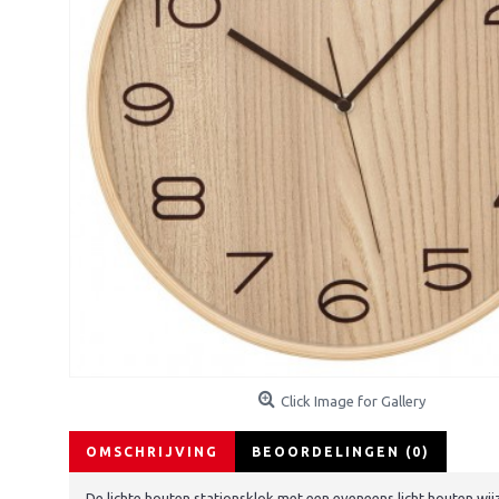
Click Image for Gallery
OMSCHRIJVING
BEOORDELINGEN (0)
De lichte houten stationsklok met een eveneens licht houten wijz