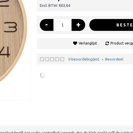
Excl. BTW: €63,64
-
+
BESTE
Verlanglijst
Product verge
0 beoordeling(en).
Beoordeel
•
erplaat heeft een radio controlled uurwerk, dus de klok zoekt zelf de juiste t