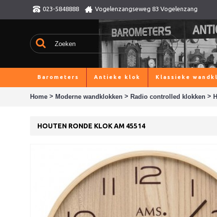
023-5848888
Vogelenzangseweg 83 Vogelenzang
Barometers
Antieke klok
Klassieke wandk
>
>
>
Home
Moderne wandklokken
Radio controlled klokken
H
HOUTEN RONDE KLOK AM 45514