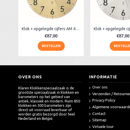
Radio-gestuurde klok AM 45534 beuken
aa-AMS 45962 radio-controlled klok
AA Dubbelzijdige stationsklok industrieel
Klok + opgelegde cijfers AM 45974, matmessing
€87,00
€87,00
BESTELLEN
BESTELL
OVER ONS
INFORMATIE
Over ons
Klaren Klokkenspeciaalzaak is de
grootste speciaalzaak in klokken en
Verzenden / Retourne
barometers op het gebied van
Privacy Policy
antiek, klassiek en modern. Ruim 850
klokken en 300 barometers zijn
Algemene voorwaard
direct uit voorraad leverbaar of
Contact
worden gratis bezorgd door heel
Nederland en België.
Sitemap
Virtuele tour