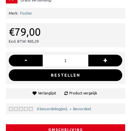
Gratis verzending!
Merk:
Fischer
€79,00
Excl. BTW: €65,29
-
+
BESTELLEN
Verlanglijst
Product vergelijk
0 beoordeling(en).
Beoordeel
•
OMSCHRIJVING