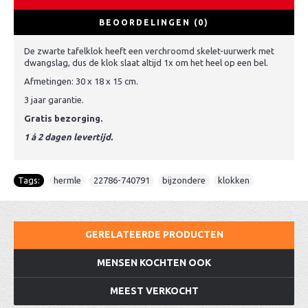
BEOORDELINGEN (0)
De zwarte tafelklok heeft een verchroomd skelet-uurwerk met
dwangslag, dus de klok slaat altijd 1x om het heel op een bel.
Afmetingen: 30 x 18 x 15 cm.
3 jaar garantie.
Gratis bezorging.
1 á 2 dagen levertijd.
Tags:
hermle
,
22786-740791
,
bijzondere
,
klokken
GERELATEERDE PRODUCTEN
MENSEN KOCHTEN OOK
MEEST VERKOCHT