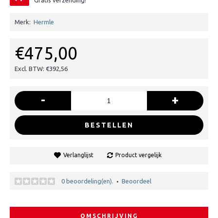
Gratis verzending!
Merk:
Hermle
€475,00
Excl. BTW: €392,56
-
+
BESTELLEN
Verlanglijst
Product vergelijk
0 beoordeling(en).
Beoordeel
•
OMSCHRIJVING