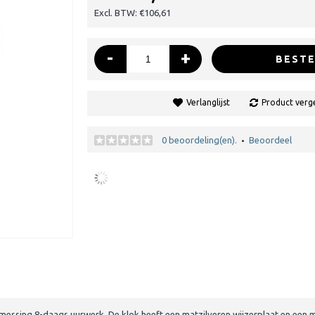
Excl. BTW: €106,61
-
+
BESTE
Verlanglijst
Product verge
0 beoordeling(en).
Beoordeel
•
 messing 8-daags uurwerk. De klok heeft een matzilveren wijzerplaat en een m