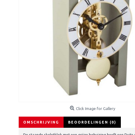
Click Image for Gallery
OMSCHRIJVING
BEOORDELINGEN (0)
De staande skeletklok met een grijze behuizing heeft een Duits