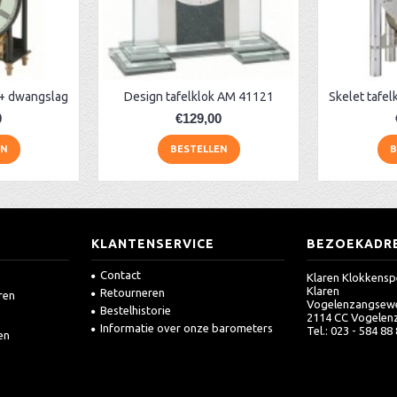
 + dwangslag
Design tafelklok AM 41121
0
€129,00
EN
BESTELLEN
B
KLANTENSERVICE
BEZOEKADR
Contact
Klaren Klokkensp
Klaren
Retourneren
ren
Vogelenzangsew
Bestelhistorie
2114 CC Vogelen
Informatie over onze barometers
Tel.: 023 - 584 88
en