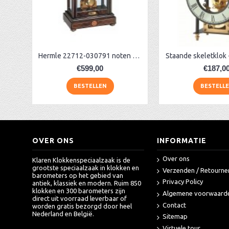
AA Dubbelzijdige stationsklok industrieel
aa-AMS 45962 radio-controlled klok
Hermle 22712-030791 noten tafelklok
Staande skeletklok
€599,00
€187,0
BESTELLEN
BESTELL
OVER ONS
INFORMATIE
Over ons
Klaren Klokkenspeciaalzaak is de
grootste speciaalzaak in klokken en
Verzenden / Retourne
barometers op het gebied van
Privacy Policy
antiek, klassiek en modern. Ruim 850
klokken en 300 barometers zijn
Algemene voorwaard
direct uit voorraad leverbaar of
Contact
worden gratis bezorgd door heel
Nederland en België.
Sitemap
Virtuele tour