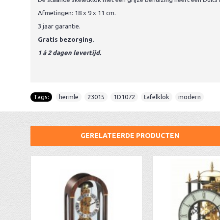
Afmetingen: 18 x 9 x 11 cm.
3 jaar garantie.
Gratis bezorging.
1 á 2 dagen levertijd.
Tags:
hermle
,
23015
,
1D1072
,
tafelklok
,
modern
GERELATEERDE PRODUCTEN