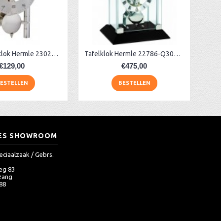
Skelet tafelklok Hermle 23025-X40721
Tafelklok Hermle 22786-Q30791
€129,00
€475,00
ESTELLEN
BESTELLEN
ES SHOWROOM
eciaalzaak / Gebrs.
eg 83
zang
 88