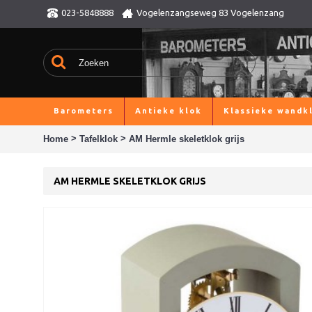
023-5848888
Vogelenzangseweg 83 Vogelenzang
Barometers
Antieke klok
Klassieke wandk
>
>
Home
Tafelklok
AM Hermle skeletklok grijs
AM HERMLE SKELETKLOK GRIJS