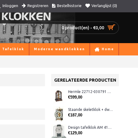
Registreren
Bestelhistorie
Verlanglijst (
0
)
Inloggen
0 product(en) - €0,00
Tafelklok
Moderne wandklokken
Home
GERELATEERDE PRODUCTEN
Hermle 22712-030791 noten tafelklok
€599,00
Staande skeletklok + dwangslag
€187,00
Design tafelklok AM 41121
€129,00