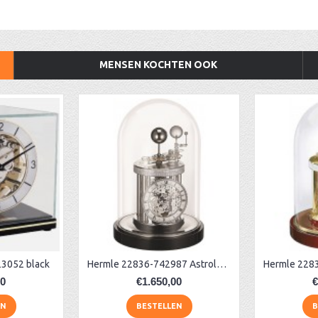
MENSEN KOCHTEN OOK
23052 black
Hermle 22836-742987 Astrolabium klok
00
€1.650,00
€
EN
BESTELLEN
B