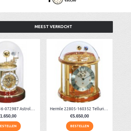
€69,00
MEEST VERKOCHT
Hermle 22836-072987 Astrolabium klok
Hermle 22805-160352 Tellurium klok
1.650,00
€5.650,00
ESTELLEN
BESTELLEN