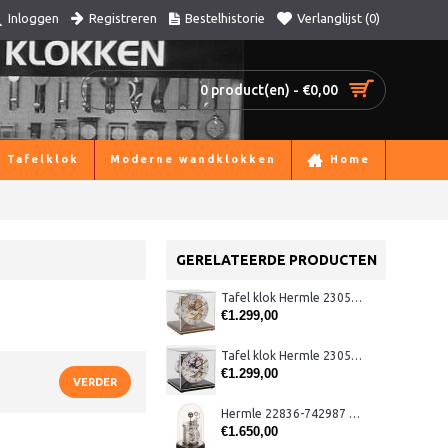
Registreren
Bestelhistorie
Verlanglijst (
0
)
Inloggen
0 product(en) - €0,00
Tafelklok
Moderne wandklokken
Home
GERELATEERDE PRODUCTEN
Tafel klok Hermle 23052-03040 noten
€1.299,00
Tafel klok Hermle 23052 black
€1.299,00
VERDER
Hermle 22836-742987 Astrolabium klok
€1.650,00