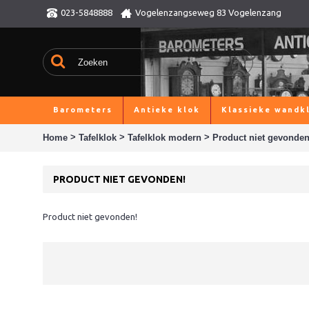
023-5848888
Vogelenzangseweg 83 Vogelenzang
Barometers
Antieke klok
Klassieke wandk
>
>
>
Home
Tafelklok
Tafelklok modern
Product niet gevonden
PRODUCT NIET GEVONDEN!
Product niet gevonden!