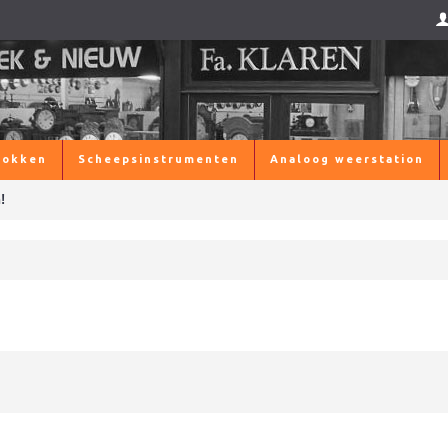
lokken
Scheepsinstrumenten
Analoog weerstation
!