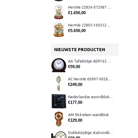
Hermle 22836-072987 Astrolabium klok
€1.650,00
Hermle 22805-160352 Tellurium klok
€5.650,00
NIEUWSTE PRODUCTEN
AA Tafeklokje AER165 noten
€59,00
AC Hermle 60997-00261 wandklok
€249,00
Nederlandse woordklok zwart AMS 1265
€177,00
AM 964 eiken wandklok
€129,00
Dubbelzijdige stationsklok metaal 1879