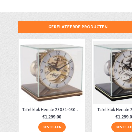
GERELATEERDE PRODUCTEN
AA Dubbelzijdige stationsklok industrieel
aa-AMS 45962 radio-controlled klok
Tafel klok Hermle 23052-03040 noten
Tafel klok Hermle 
€1.299,00
€1.299,
BESTELLEN
BESTELL