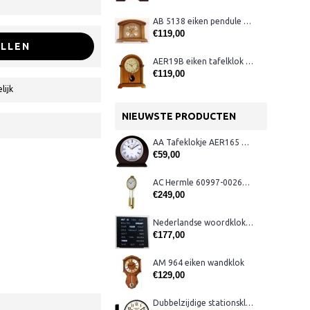
AB 5138 eiken pendule met Westminster
€119,00
LLEN
AER19B eiken tafelklok + slagwerk
€119,00
lijk
NIEUWSTE PRODUCTEN
AA Tafeklokje AER165 noten
€59,00
AC Hermle 60997-00261 wandklok
€249,00
Nederlandse woordklok zwart AMS 1265
€177,00
AM 964 eiken wandklok
€129,00
Dubbelzijdige stationsklok metaal 1879