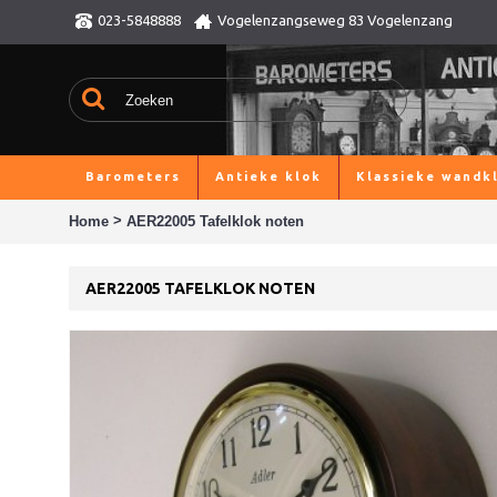
023-5848888
Vogelenzangseweg 83 Vogelenzang
Barometers
Antieke klok
Klassieke wandk
>
Home
AER22005 Tafelklok noten
AER22005 TAFELKLOK NOTEN