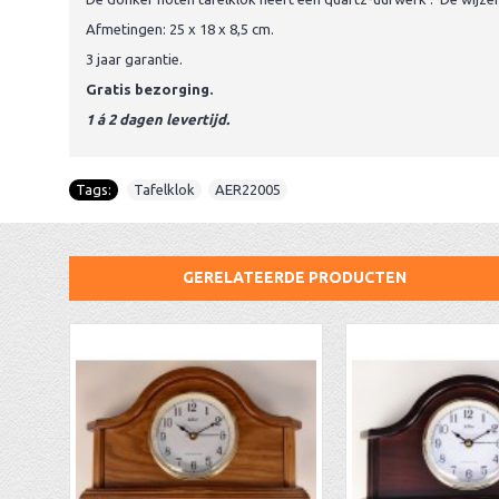
Afmetingen: 25 x 18 x 8,5 cm.
3 jaar garantie.
Gratis bezorging.
1 á 2 dagen levertijd.
Tags:
Tafelklok
,
AER22005
GERELATEERDE PRODUCTEN
AA Dubbelzijdige stationsklok industrieel
aa-AMS 45962 radio-controlled klok
AER19B noten tafelklok + slagwerk