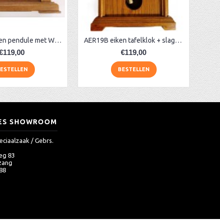
AB 5138 eiken pendule met Westminster
AER19B eiken tafelklok + slagwerk
€119,00
€119,00
ESTELLEN
BESTELLEN
ES SHOWROOM
eciaalzaak / Gebrs.
eg 83
zang
 88