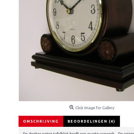
Click Image for Gallery
OMSCHRIJVING
BEOORDELINGEN (4)
De donker noten tafelklok heeft een quartz-uurwerk . De wijze