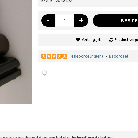
Excl. BTW: €81,82
-
+
BESTE
Verlanglijst
Product verge
4 beoordeling(en).
Beoordeel
•
rs worden beschermd door een bol glas. Inclusief
gratis
batterij.