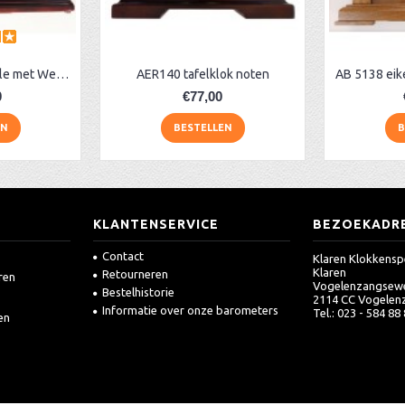
AR129 noten pendule met Westminster
AER140 tafelklok noten
0
€77,00
EN
BESTELLEN
B
KLANTENSERVICE
BEZOEKADR
Contact
Klaren Klokkensp
Klaren
Retourneren
ren
Vogelenzangsew
Bestelhistorie
2114 CC Vogelen
Informatie over onze barometers
Tel.: 023 - 584 88
en