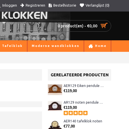
Registreren
Bestelhistorie
Verlanglijst (
0
)
Inloggen
0 product(en) - €0,00
Tafelklok
Moderne wandklokken
Home
GERELATEERDE PRODUCTEN
AER129 Eiken pendule met Westminster
€119,00
AR129 noten pendule met Westminster
€119,00
AER140 tafelklok noten
€77,00