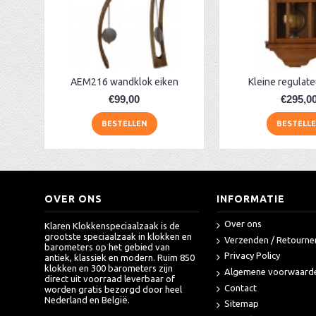
AER142 wandklok Westminster mahonie
AER139 noten regulateur + slagwerk
AER 124 noten regulateur + westminster
AA Dubbelzijdige stationsklok industrieel
aa-AMS 45962 radio-controlled klok
AEM216 wandklok eiken
Kleine regulate
€99,00
€295,0
BESTELLEN
BESTELL
OVER ONS
INFORMATIE
Over ons
Klaren Klokkenspeciaalzaak is de
grootste speciaalzaak in klokken en
Verzenden / Retourne
barometers op het gebied van
Privacy Policy
antiek, klassiek en modern. Ruim 850
klokken en 300 barometers zijn
Algemene voorwaard
direct uit voorraad leverbaar of
Contact
worden gratis bezorgd door heel
Nederland en België.
Sitemap