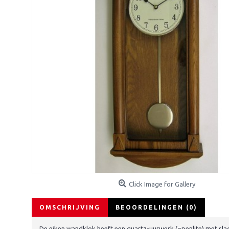
Click Image for Gallery
OMSCHRIJVING
BEOORDELINGEN (0)
De eiken wandklok heeft een quartz-uurwerk (=penlite) met sla