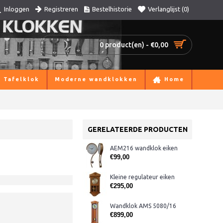
Registreren
Bestelhistorie
Verlanglijst (
0
)
Inloggen
0 product(en) - €0,00
Tafelklok
Moderne wandklokken
Home
GERELATEERDE PRODUCTEN
AEM216 wandklok eiken
€99,00
Kleine regulateur eiken
€295,00
Wandklok AMS 5080/16
€899,00