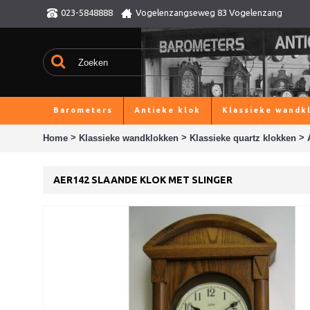
023-5848888
Vogelenzangseweg 83 Vogelenzang
Barometers
Antieke klok
Klassieke wandk
>
>
>
Home
Klassieke wandklokken
Klassieke quartz klokken
AER142 SLAANDE KLOK MET SLINGER