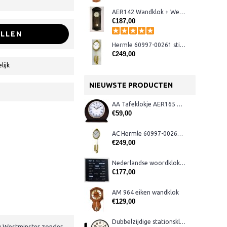
AER142 Wandklok + Westminster koloniaal
€187,00
LLEN
Hermle 60997-00261 stijlklok
€249,00
lijk
NIEUWSTE PRODUCTEN
AA Tafeklokje AER165 noten
€59,00
AC Hermle 60997-00261 wandklok
€249,00
Nederlandse woordklok zwart AMS 1265
€177,00
AM 964 eiken wandklok
€129,00
Dubbelzijdige stationsklok metaal 1879
1) Westminster zonder