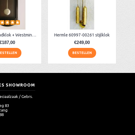
AER142 Wandklok + Westminster koloniaal
Hermle 60997-00261 stijlklok
€187,00
€249,00
ESTELLEN
BESTELLEN
ES SHOWROOM
eciaalzaak / Gebrs.
eg 83
zang
 88