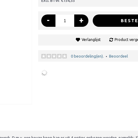
Excl. BTW: €154,55
-
+
BESTE
Verlanglijst
Product verge
0 beoordeling(en).
Beoordeel
•
gwerk. D.m.v. een keuze knop kan er uit 4 opties gekozen worden, namelijk: 