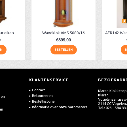
ur eiken
Wandklok AMS 5080/16
0
€899,00
EN
BESTELLEN
B
KLANTENSERVICE
BEZOEKADR
Contact
Klaren Klokkensp
Klaren
Retourneren
ren
Vogelenzangsew
Bestelhistorie
2114 CC Vogelen
Informatie over onze barometers
Tel.: 023 - 584 88
en