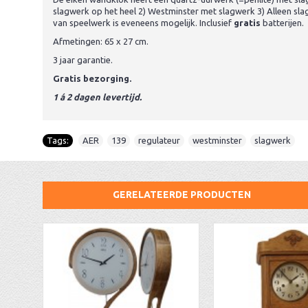
slagwerk op het heel 2) Westminster met slagwerk 3) Alleen slag
van speelwerk is eveneens mogelijk. Inclusief
gratis
batterijen.
Afmetingen: 65 x 27 cm.
3 jaar garantie.
Gratis bezorging.
1 á 2 dagen levertijd.
Tags:
AER
,
139
,
regulateur
,
westminster
,
slagwerk
GERELATEERDE PRODUCTEN