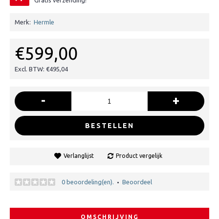
Gratis verzending!
Merk:
Hermle
€599,00
Excl. BTW: €495,04
-
+
BESTELLEN
Verlanglijst
Product vergelijk
0 beoordeling(en).
Beoordeel
•
OMSCHRIJVING