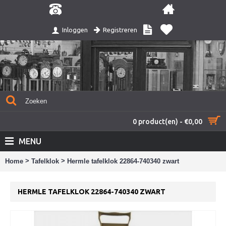
Registreren
Inloggen
0 product(en) - €0,00
MENU
>
>
Home
Tafelklok
Hermle tafelklok 22864-740340 zwart
HERMLE TAFELKLOK 22864-740340 ZWART